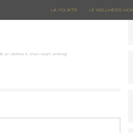
LA YOURTE
LE WELLNESS NO
 or delete it, then start writing!